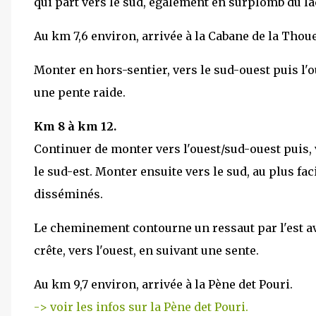
qui part vers le sud, également en surplomb du la
Au km 7,6 environ, arrivée à la Cabane de la Thoue
Monter en hors-sentier, vers le sud-ouest puis l'o
une pente raide.
Km 8 à km 12.
Continuer de monter vers l'ouest/sud-ouest puis, v
le sud-est. Monter ensuite vers le sud, au plus fa
disséminés.
Le cheminement contourne un ressaut par l'est ava
crête, vers l'ouest, en suivant une sente.
Au km 9,7 environ, arrivée à la Pène det Pouri.
-> voir les infos sur la Pène det Pouri.