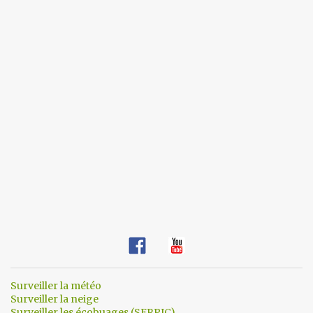
s
Surveiller la météo
Surveiller la neige
Surveiller les écobuages (SERPIC)