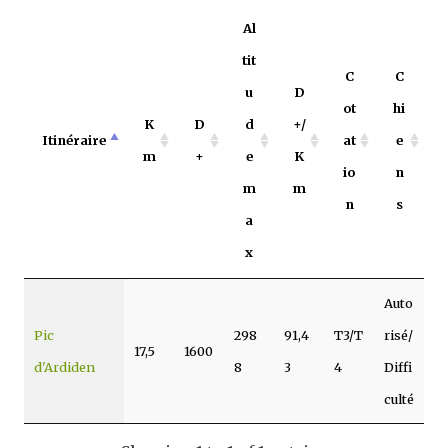
Al
tit
C
C
u
D
ot
hi
K
D
d
+/
Itinéraire
at
e
m
+
e
K
io
n
m
m
n
s
a
x
Auto
Pic
298
91,4
T3/T
risé/
17,5
1600
d'Ardiden
8
3
4
Diffi
culté