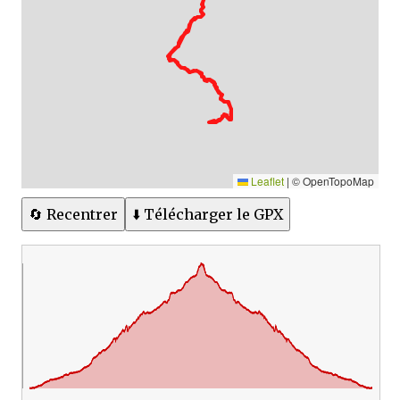
Leaflet
|
© OpenTopoMap
🔄 Recentrer
⬇️ Télécharger le GPX