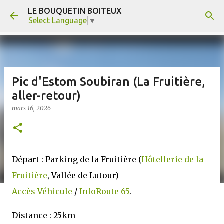
LE BOUQUETIN BOITEUX
Accéder au contenu principal
Select Language
▼
Pic d'Estom Soubiran (La Fruitière,
aller-retour)
mars 16, 2026
Départ : Parking de la Fruitière (
Hôtellerie de la
Fruitière
, Vallée de Lutour)
Accès Véhicule
/
InfoRoute 65
.
Distance : 25km