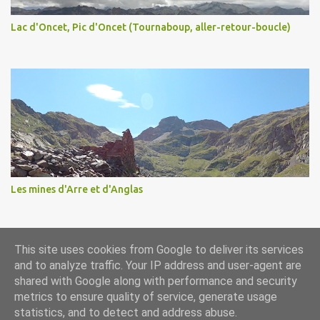
Lac d'Oncet, Pic d'Oncet (Tournaboup, aller-retour-boucle)
Les mines d'Arre et d'Anglas
This site uses cookies from Google to deliver its services
Fourni par Blogger
and to analyze traffic. Your IP address and user-agent are
shared with Google along with performance and security
metrics to ensure quality of service, generate usage
statistics, and to detect and address abuse.