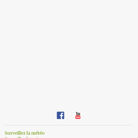
e
s
Surveiller la météo