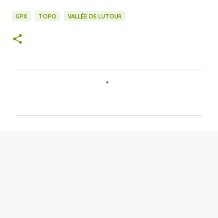
GPX
TOPO
VALLÉE DE LUTOUR
C
o
m
m
e
n
t
a
i
r