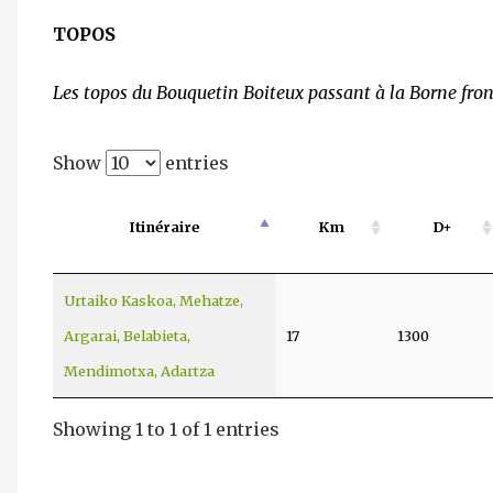
TOPOS
Les topos du Bouquetin Boiteux passant à la Borne front
Show
entries
Itinéraire
Km
D+
Urtaiko Kaskoa, Mehatze,
Argarai, Belabieta,
17
1300
Mendimotxa, Adartza
Showing 1 to 1 of 1 entries