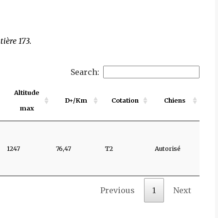
ière 173.
Search:
Altitude
D+/Km
Cotation
Chiens
max
1247
76,47
T2
Autorisé
Previous
1
Next