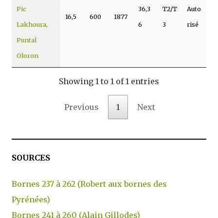
Pic
36,3
T2/T
Auto
16,5
600
1877
Lakhoura,
6
3
risé
Puntal
Oloron
Showing 1 to 1 of 1 entries
Previous
1
Next
SOURCES
Bornes 237 à 262 (Robert aux bornes des
Pyrénées)
Bornes 241 à 260 (Alain Gillodes)