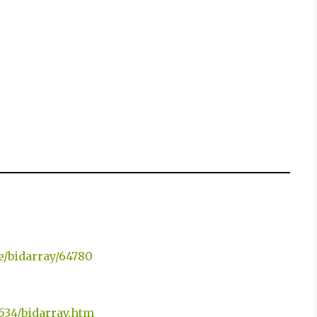
e/bidarray/64780
534/bidarray.htm