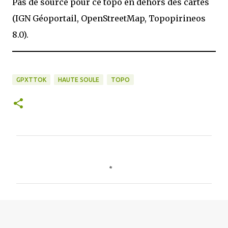
Pas de source pour ce topo en dehors des cartes
(IGN Géoportail, OpenStreetMap, Topopirineos
8.0).
GPXTTOK
HAUTE SOULE
TOPO
C
o
m
m
e
n