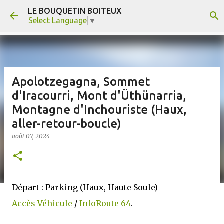
LE BOUQUETIN BOITEUX
Accéder au contenu principal
Select Language
▼
Apolotzegagna, Sommet
d'Iracourri, Mont d'Üthünarria,
Montagne d'Inchouriste (Haux,
aller-retour-boucle)
août 07, 2024
Départ : Parking (Haux, Haute Soule)
Accès Véhicule
/
InfoRoute 64
.