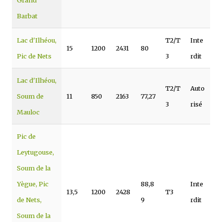
Grand
Barbat
Lac d'Ilhéou,
T2/T
Inte
15
1200
2431
80
Pic de Nets
3
rdit
Lac d'Ilhéou,
T2/T
Auto
Soum de
11
850
2163
77,27
3
risé
Mauloc
Pic de
Leytugouse,
Soum de la
Yègue, Pic
88,8
Inte
13,5
1200
2428
T3
de Nets,
9
rdit
Soum de la