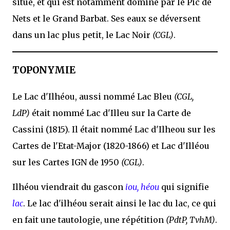
situe, et qui est notamment dominé par le Pic de
Nets et le Grand Barbat. Ses eaux se déversent
dans un lac plus petit, le Lac Noir
(CGL)
.
TOPONYMIE
Le Lac d'Ilhéou, aussi nommé Lac Bleu
(CGL,
LdP)
était nommé Lac d'Illeu sur la Carte de
Cassini (1815). Il était nommé Lac d'Ilheou sur les
Cartes de l'Etat-Major (1820-1866) et Lac d'Illéou
sur les Cartes IGN de 1950
(CGL)
.
Ilhéou viendrait du gascon
iou, héou
qui signifie
lac
. Le lac d'ilhéou serait ainsi le lac du lac, ce qui
en fait une tautologie, une répétition
(PdtP, TvhM)
.