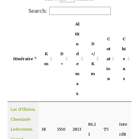
Search:
Al
tit
C
C
u
D
ot
hi
K
D
d
+/
Itinéraire
at
e
m
+
e
K
io
n
m
m
n
s
a
x
Lac d'Ilhéou,
Cheminée
86,1
Inte
Ledormeur,
18
1550
2813
T5
1
rdit