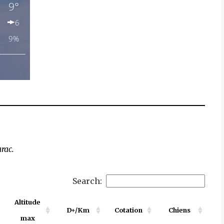
rac.
Search:
Altitude
D+/Km
Cotation
Chiens
max