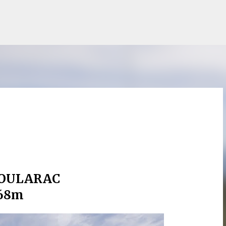
Accéder au contenu principal
SOULARAC
68m