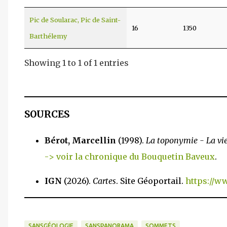
Pic de Soularac, Pic de Saint-
16
1350
Barthélemy
Showing 1 to 1 of 1 entries
SOURCES
Bérot, Marcellin
(1998).
La toponymie - La v
-> voir la chronique du Bouquetin Baveux
.
IGN
(2026).
Cartes
. Site Géoportail.
https://ww
SANSGÉOLOGIE
SANSPANORAMA
SOMMETS