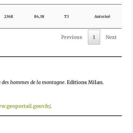
2368
84,38
T3
Autorisé
Previous
1
Next
ie des hommes de la montagne
. Editions Milan.
w.geoportail.gouv.fr/
.