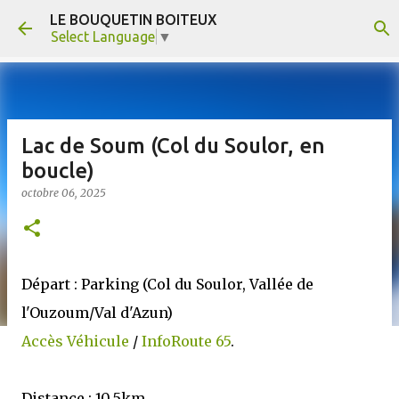
LE BOUQUETIN BOITEUX
Accéder au contenu principal
Select Language
▼
Lac de Soum (Col du Soulor, en
boucle)
octobre 06, 2025
Départ : Parking (Col du Soulor, Vallée de
l'Ouzoum/Val d'Azun)
Accès Véhicule
/
InfoRoute 65
.
Distance : 10,5km