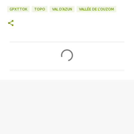
GPXTTOK
TOPO
VAL D'AZUN
VALLÉE DE L'OUZOM
C
o
m
m
e
n
t
a
i
r