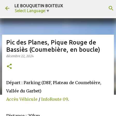
LE BOUQUETIN BOITEUX
Accéder au contenu principal
Select Language
▼
Pic des Planes, Pique Rouge de
Bassiès (Coumebière, en boucle)
décembre 22, 2024
Départ : Parking (D8F, Plateau de Coumebière,
Vallée du Garbet)
Accès Véhicule
/
InfoRoute 09
.
Distance : 20km