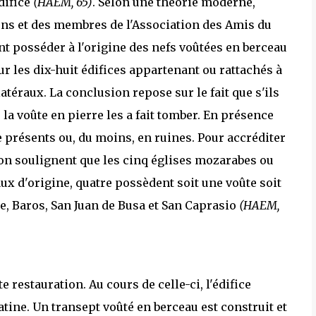
difice
(HAEM, 65)
. Selon une théorie moderne,
ens et des membres de l'Association des Amis du
nt posséder à l'origine des nefs voûtées en berceau
ur les dix-huit édifices appartenant ou rattachés à
téraux. La conclusion repose sur le fait que s'ils
 la voûte en pierre les a fait tomber. En présence
 présents ou, du moins, en ruines. Pour accréditer
ion soulignent que les cinq églises mozarabes ou
x d'origine, quatre possèdent soit une voûte soit
de, Baros, San Juan de Busa et San Caprasio
(HAEM,
te restauration. Au cours de celle-ci, l'édifice
atine. Un transept voûté en berceau est construit et