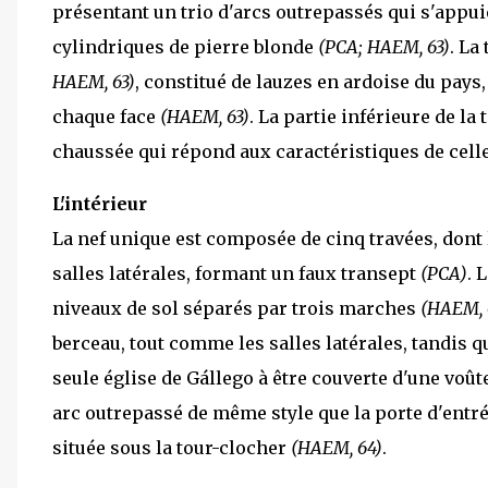
présentant un trio d'arcs outrepassés qui s'appu
cylindriques de pierre blonde
(PCA; HAEM, 63)
. La
HAEM, 63)
, constitué de lauzes en ardoise du pays
chaque face
(HAEM, 63)
. La partie inférieure de la 
chaussée qui répond aux caractéristiques de celle
L'intérieur
La nef unique est composée de cinq travées, dont 
salles latérales, formant un faux transept
(PCA)
. 
niveaux de sol séparés par trois marches
(HAEM, 
berceau, tout comme les salles latérales, tandis qu
seule église de Gállego à être couverte d'une voût
arc outrepassé de même style que la porte d'ent
située sous la tour-clocher
(HAEM, 64)
.