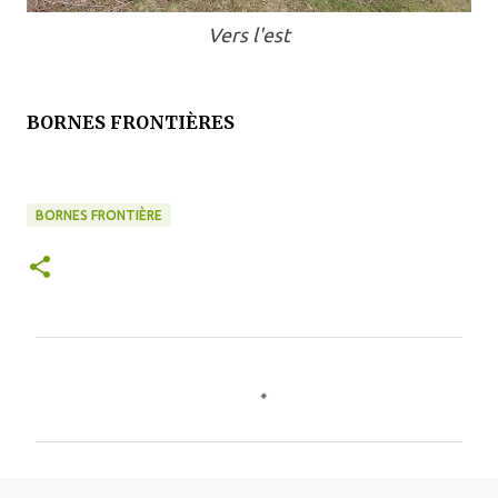
Vers l'est
BORNES FRONTIÈRES
BORNES FRONTIÈRE
C
o
m
m
e