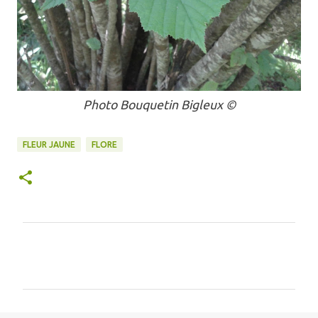
Photo Bouquetin Bigleux ©
FLEUR JAUNE
FLORE
C
o
m
m