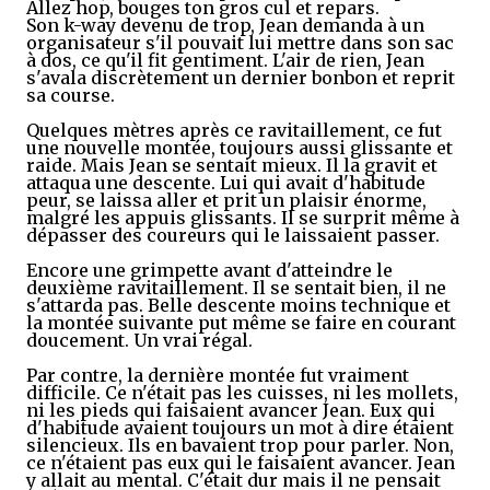
Allez hop, bouges ton gros cul et repars.
Son k-way devenu de trop, Jean demanda à un
organisateur s'il pouvait lui mettre dans son sac
à dos, ce qu'il fit gentiment. L'air de rien, Jean
s'avala discrètement un dernier bonbon et reprit
sa course.
Quelques mètres après ce ravitaillement, ce fut
une nouvelle montée, toujours aussi glissante et
raide. Mais Jean se sentait mieux. Il la gravit et
attaqua une descente. Lui qui avait d'habitude
peur, se laissa aller et prit un plaisir énorme,
malgré les appuis glissants. Il se surprit même à
dépasser des coureurs qui le laissaient passer.
Encore une grimpette avant d'atteindre le
deuxième ravitaillement. Il se sentait bien, il ne
s'attarda pas. Belle descente moins technique et
la montée suivante put même se faire en courant
doucement. Un vrai régal.
Par contre, la dernière montée fut vraiment
difficile. Ce n'était pas les cuisses, ni les mollets,
ni les pieds qui faisaient avancer Jean. Eux qui
d'habitude avaient toujours un mot à dire étaient
silencieux. Ils en bavaient trop pour parler. Non,
ce n'étaient pas eux qui le faisaient avancer. Jean
y allait au mental. C'était dur mais il ne pensait