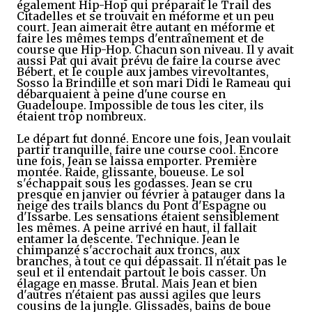
également Hip-Hop qui préparait le Trail des
Citadelles et se trouvait en méforme et un peu
court. Jean aimerait être autant en méforme et
faire les mêmes temps d'entraînement et de
course que Hip-Hop. Chacun son niveau. Il y avait
aussi Pat qui avait prévu de faire la course avec
Bébert, et le couple aux jambes virevoltantes,
Sosso la Brindille et son mari Didi le Rameau qui
débarquaient à peine d'une course en
Guadeloupe. Impossible de tous les citer, ils
étaient trop nombreux.
Le départ fut donné. Encore une fois, Jean voulait
partir tranquille, faire une course cool. Encore
une fois, Jean se laissa emporter. Première
montée. Raide, glissante, boueuse. Le sol
s'échappait sous les godasses. Jean se cru
presque en janvier ou février à patauger dans la
neige des trails blancs du Pont d'Espagne ou
d'Issarbe. Les sensations étaient sensiblement
les mêmes. A peine arrivé en haut, il fallait
entamer la descente. Technique. Jean le
chimpanzé s'accrochait aux troncs, aux
branches, à tout ce qui dépassait. Il n'était pas le
seul et il entendait partout le bois casser. Un
élagage en masse. Brutal. Mais Jean et bien
d'autres n'étaient pas aussi agiles que leurs
cousins de la jungle. Glissades, bains de boue