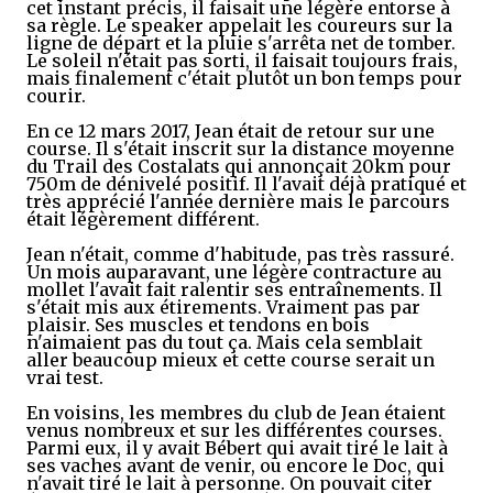
cet instant précis, il faisait une légère entorse à
sa règle. Le speaker appelait les coureurs sur la
ligne de départ et la pluie s'arrêta net de tomber.
Le soleil n'était pas sorti, il faisait toujours frais,
mais finalement c'était plutôt un bon temps pour
courir.
En ce 12 mars 2017, Jean était de retour sur une
course. Il s'était inscrit sur la distance moyenne
du Trail des Costalats qui annonçait 20km pour
750m de dénivelé positif. Il l'avait déjà pratiqué et
très apprécié l'année dernière mais le parcours
était légèrement différent.
Jean n'était, comme d'habitude, pas très rassuré.
Un mois auparavant, une légère contracture au
mollet l'avait fait ralentir ses entraînements. Il
s'était mis aux étirements. Vraiment pas par
plaisir. Ses muscles et tendons en bois
n'aimaient pas du tout ça. Mais cela semblait
aller beaucoup mieux et cette course serait un
vrai test.
En voisins, les membres du club de Jean étaient
venus nombreux et sur les différentes courses.
Parmi eux, il y avait Bébert qui avait tiré le lait à
ses vaches avant de venir, ou encore le Doc, qui
n'avait tiré le lait à personne. On pouvait citer