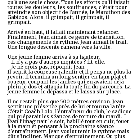
qu'à une seule chose. Tous les efforts qu'il faisait,
toutes les douleurs, les souffrances, c'était pour
atteindre son objectif de l'année, le Marathon des
Gabizos. Alors, il grimpait, il grimpait, il
grimpait.
Arrivé en haut, il fallait maintenant relancer.
Finalement, Jean aimait ce genre de transition,
ces changements de rythme. Jean aimait le trail.
Une longue descente ramena vers la ville.
Une jeune femme arriva à sa hauteur.
- Il n'y a pas d'autres montées ? fit-elle.
- Je ne crois pas, répondit Jean.
Il sentit la coureuse ralentir et il pensa ne plus la
revoir. Il termina un long sentier en faux plat et
boueux, coupant les jambes qui en avaient déjà
plein le dos et attaqua la toute fin du parcours. La
jeune femme le dépassa et le laissa sur place.
Il ne restait plus que 500 mètres environ. Jean
sentit une présence près de lui et tourna la tête.
C'était Coach Lolo, l'entraîneur du club, le sadique
qui préparait les séances de torture du mardi.
Jean l'imaginait le soir, habillé tout en cuir, fouet
à la main et pensant à la prochaine séance
d'entraînement. Jean voulut tenir le rythme mais
dût s'incliner. Manque d'entraînement. Ou plus