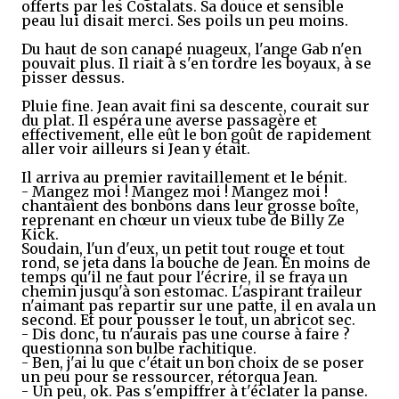
offerts par les Costalats. Sa douce et sensible
peau lui disait merci. Ses poils un peu moins.
Du haut de son canapé nuageux, l'ange Gab n'en
pouvait plus. Il riait à s'en tordre les boyaux, à se
pisser dessus.
Pluie fine. Jean avait fini sa descente, courait sur
du plat. Il espéra une averse passagère et
effectivement, elle eût le bon goût de rapidement
aller voir ailleurs si Jean y était.
Il arriva au premier ravitaillement et le bénit.
- Mangez moi ! Mangez moi ! Mangez moi !
chantaient des bonbons dans leur grosse boîte,
reprenant en chœur un vieux tube de Billy Ze
Kick.
Soudain, l'un d'eux, un petit tout rouge et tout
rond, se jeta dans la bouche de Jean. En moins de
temps qu'il ne faut pour l'écrire, il se fraya un
chemin jusqu'à son estomac. L'aspirant traileur
n'aimant pas repartir sur une patte, il en avala un
second. Et pour pousser le tout, un abricot sec.
- Dis donc, tu n'aurais pas une course à faire ?
questionna son bulbe rachitique.
- Ben, j'ai lu que c'était un bon choix de se poser
un peu pour se ressourcer, rétorqua Jean.
- Un peu, ok. Pas s'empiffrer à t'éclater la panse.